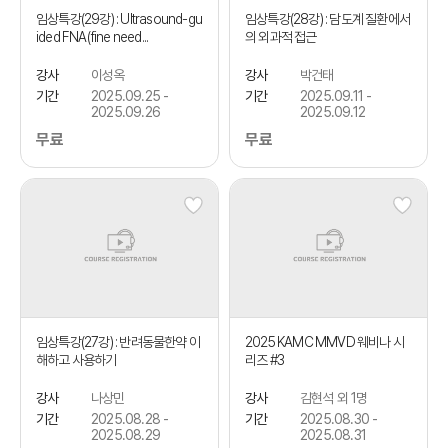
임상특강(29강) : Ultrasound-gu
임상특강(28강) : 담도계 질환에서
ided FNA(fine need...
의 외과적 접근
강사
이성옥
강사
박건태
기간
2025.09.25 -
기간
2025.09.11 -
2025.09.26
2025.09.12
무료
무료
임상특강(27강) : 반려동물한약 이
2025 KAMC MMVD 웨비나 시
해하고 사용하기
리즈 #3
강사
나상민
강사
김현석 외 1명
기간
2025.08.28 -
기간
2025.08.30 -
2025.08.29
2025.08.31