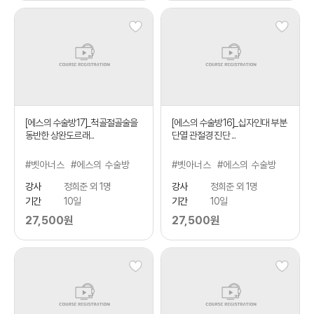
[에스의 수술방17]_척골절골술을
[에스의 수술방16]_십자인대 부분
동반한 상완도르래...
단열 관절경 진단 ...
#벳아너스
#에스의 수술방
#벳아너스
#에스의 수술방
강사
정희준 외 1명
강사
정희준 외 1명
기간
10일
기간
10일
27,500원
27,500원