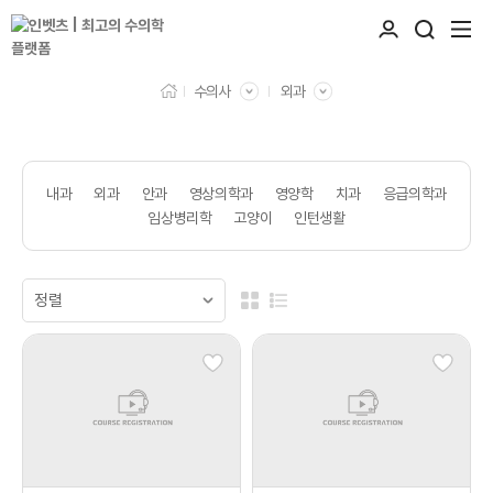
수의사
외과
내과
외과
안과
영상의학과
영양학
치과
응급의학과
임상병리학
고양이
인턴생활