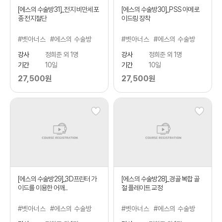
[에스의 수술방31]_전지 비만세포
[에스의 수술방30]_PSS 아메로
종 전지절단
이드링 장착
#벳아너스
#에스의 수술방
#벳아너스
#에스의 수술방
강사
정희준 외 1명
강사
정희준 외 1명
기간
10일
기간
10일
27,500원
27,500원
[에스의 수술방29]_3D프린터 가
[에스의 수술방28]_경골 복합 골
이드를 이용한 어깨...
절 플레이트 교정
#벳아너스
#에스의 수술방
#벳아너스
#에스의 수술방