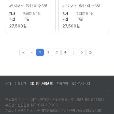
#벳아너스
#에스의 수술방
#벳아너스
#에스의 수술방
강사
정희준 외 1명
강사
정희준 외 1명
기간
10일
기간
10일
27,500원
27,500원
1
2
3
4
5
소개
이용약관
개인정보처리방침
환불규정
찾아오시는 길
주식회사 인벳츠 | 대표 : 민경준 | 사업자등록번호 : 683-86-02563 |
무통장 : 신한은행 140-014-117306
주소 : 서울특별시 강남구 테헤란로92길 43 | 전화 : 02.2135.2408