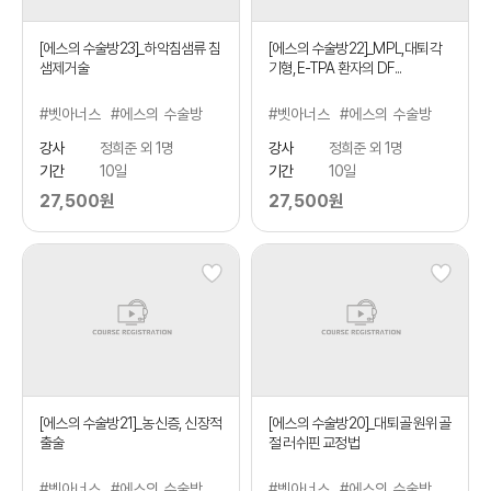
[에스의 수술방23]_하악침샘류 침
[에스의 수술방22]_MPL,대퇴각
샘제거술
기형,E-TPA 환자의 DF...
#벳아너스
#에스의 수술방
#벳아너스
#에스의 수술방
강사
정희준 외 1명
강사
정희준 외 1명
기간
10일
기간
10일
27,500원
27,500원
[에스의 수술방21]_농신증, 신장적
[에스의 수술방20]_대퇴골 원위골
출술
절 러쉬핀 교정법
#벳아너스
#에스의 수술방
#벳아너스
#에스의 수술방