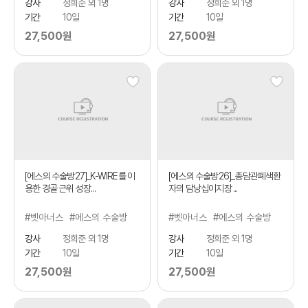
강사
정희준 외 1명
강사
정희준 외 1명
기간
10일
기간
10일
27,500원
27,500원
[에스의 수술방27]_K-WIRE를 이
[에스의 수술방26]_총담관폐색환
용한 경골 근위 성장...
자의 담낭십이지장 ...
#벳아너스
#에스의 수술방
#벳아너스
#에스의 수술방
강사
정희준 외 1명
강사
정희준 외 1명
기간
10일
기간
10일
27,500원
27,500원