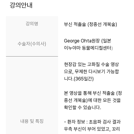
강의안내
강의명
부신 적출술 (정중선 개복술)
George Ohta원장 (일본
수술자(수의사)
이누야마 동물메디컬센터
)
현장감 있는 고화질 수술 영상
으로, 무제한 다시보기 가능합
니다.(365일간)
본 영상을 통해
부신 적출술 (정
중선 개복술)에 대한 모든 것을
확인할 수 있습니다.
내용 및 특징
- 환자 정보 :
초음파 검사 결과
우측 부신이 부어 있었고, 꼬리