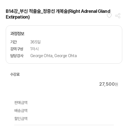
B14강_부신 적출술_정중선 개복술(Right Adrenal Gland
Extirpation)
과정정보
기간
365일
강의구성
1차시
담당강사
George Ohta, George Ohta
수강료
27,500
원
판매금액
배송금액
할인금액