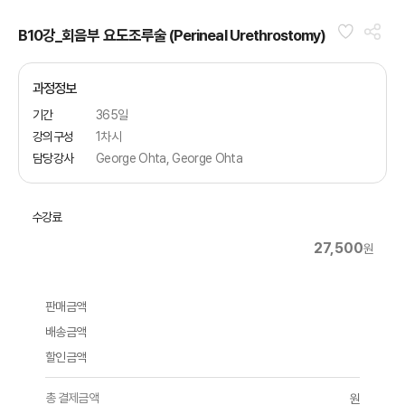
B10강_회음부 요도조루술 (Perineal Urethrostomy)
과정정보
기간
365일
강의구성
1차시
담당강사
George Ohta, George Ohta
수강료
27,500
원
판매금액
배송금액
할인금액
총 결제금액
원