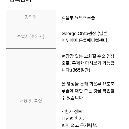
강의명
회음부 요도조루술
George Ohta원장 (일본
수술자(수의사)
이누야마 동물메디컬센터
)
현장감 있는 고화질 수술 영상
으로, 무제한 다시보기 가능합
니다.(365일간)
본 영상을 통해 회음부 요도조
루술
에 대한 모든 것을 확인할
수 있습니다.
내용 및 특징
- 환자 정보 :
11년령 환자.
힘이 없고 무기력함.