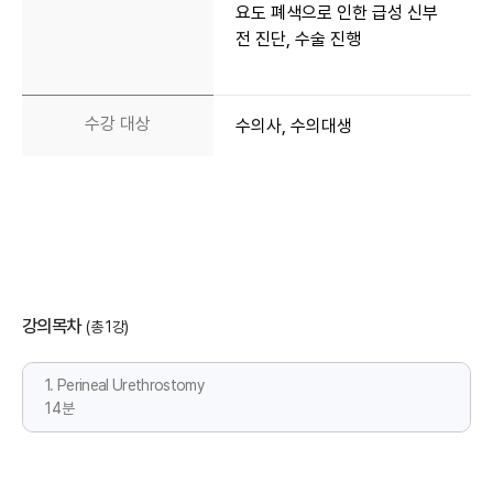
요도 폐색으로 인한 급성 신부
전 진단, 수술 진행
수강 대상
수의사, 수의대생
강의목차
(총 1강)
1. Perineal Urethrostomy
14분