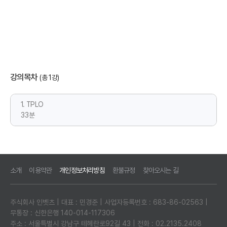
강의목차
(총 1강)
1. TPLO
33분
소개
이용약관
개인정보처리방침
환불규정
찾아오시는 길
주식회사 인벳츠 | 대표 : 민경준 | 사업자등록번호 : 683-86-02563 |
무통장 : 신한은행 140-014-117306
주소 : 서울특별시 강남구 테헤란로92길 43 | 전화 : 02.2135.2408