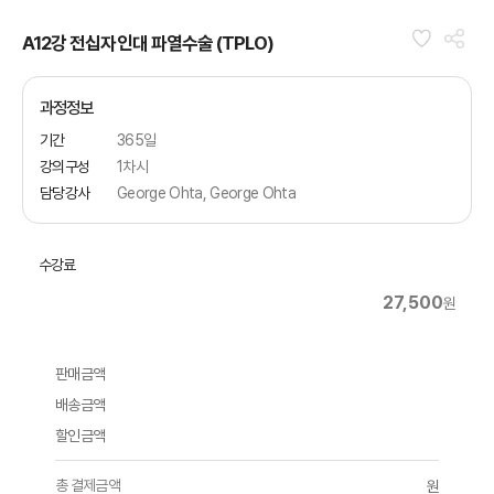
A12강 전십자인대 파열수술 (TPLO)
과정정보
기간
365일
강의구성
1차시
담당강사
George Ohta, George Ohta
수강료
27,500
원
판매금액
배송금액
할인금액
총 결제금액
원