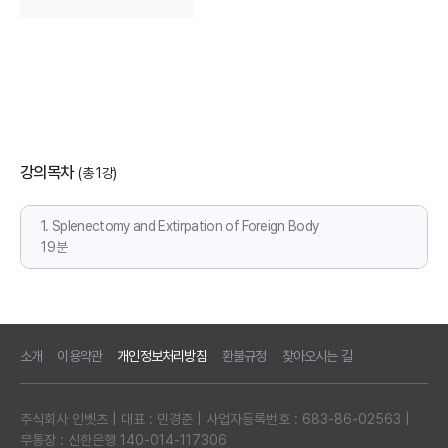
강의목차
(총 1강)
1. Splenectomy and Extirpation of Foreign Body
19분
소개
이용약관
개인정보처리방침
환불규정
찾아오시는 길
주식회사 인벳츠 | 대표 : 민경준 | 사업자등록번호 : 683-86-02563 |
무통장 : 신한은행 140-014-117306