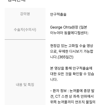
강의명
안구적출술
George Ohta원장 (일본
수술자(수의사)
이누야마 동물메디컬센터
)
현장감 있는 고화질 수술 영상
으로, 무제한 다시보기 가능합
니다.(365일간)
본 영상을 통해 안구적출술에
대한 모든 것을 확인할 수 있습
니다.
내용 및 특징
- 환자 정보 : 눈꺼풀에 종양 발
견, CT 스캔 상 좌측 안와에서
위쪽 눈꺼풀까지 연조직 물질의