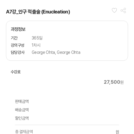
A7강_안구 적출술 (Enucleation)
과정정보
기간
365일
강의구성
1차시
담당강사
George Ohta, George Ohta
수강료
27,500
원
판매금액
배송금액
할인금액
총 결제금액
원