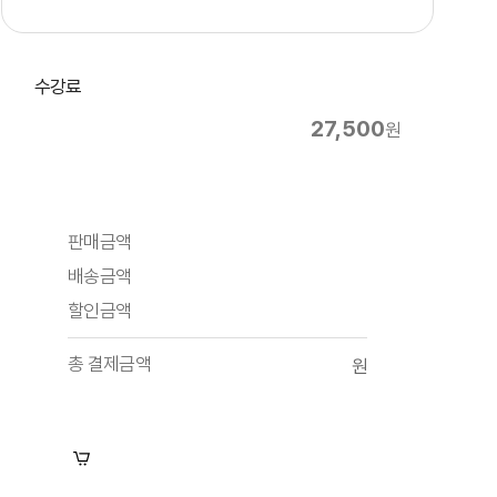
수강료
27,500
원
판매금액
배송금액
할인금액
총 결제금액
원
장바구니
수강신청