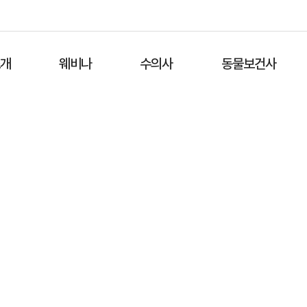
소개
웨비나
수의사
동물보건사