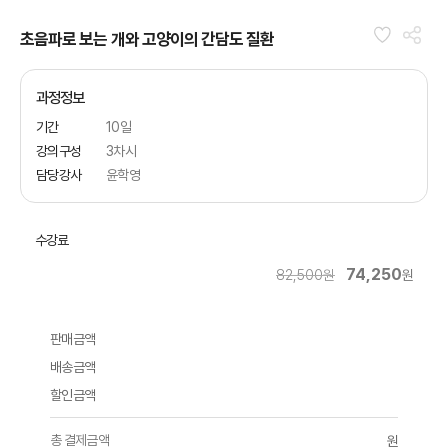
초음파로 보는 개와 고양이의 간담도 질환
과정정보
기간
10일
강의구성
3차시
담당강사
윤학영
수강료
74,250
82,500원
원
판매금액
배송금액
할인금액
총 결제금액
원