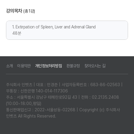
강의목차
(총 1강)
1. Extirpation of Spleen, Liver and Adrenal Gland
48분
소개
이용약관
개인정보처리방침
환불규정
찾아오시는 길
주식회사 인벳츠 | 대표 : 민경준 | 사업자등록번호 : 683-86-02563 |
무통장 : 신한은행 140-014-117306
주소 : 서울특별시 강남구 테헤란로92길 43 | 전화 : 02.2135.2408
(10:00~18:00,평일)
통신판매업신고 : 2022-서울성동-02268 | Copyright (c) 주식회사
인벳츠 All Rights Reserved.