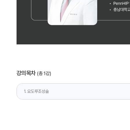
강의목차
(총 1강)
1. 요도루조성술