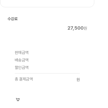
수강료
27,500
원
판매금액
배송금액
할인금액
총 결제금액
원
장바구니
수강신청