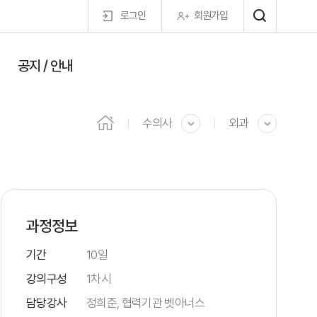
로그인
회원가입
공지 / 안내
마이페이지
수의사
외과
과정정보
기간
10일
강의구성
1차시
담당강사
정희준, 협력기관 벳아너스