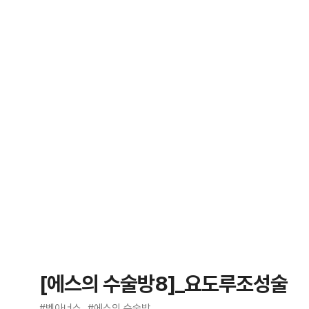
[에스의 수술방8]_요도루조성술
#벳아너스
#에스의 수술방