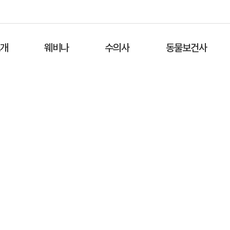
소개
웨비나
수의사
동물보건사