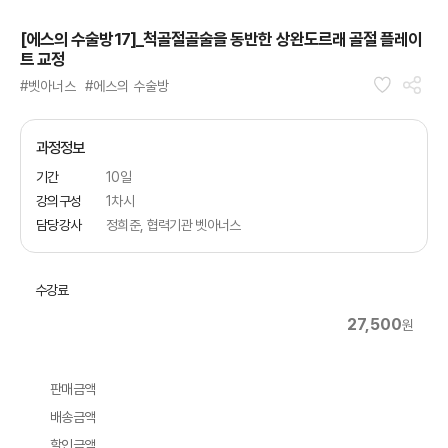
[에스의 수술방17]_척골절골술을 동반한 상완도르래 골절 플레이
트 교정
#벳아너스
#에스의 수술방
과정정보
기간
10일
강의구성
1차시
담당강사
정희준, 협력기관 벳아너스
수강료
27,500
원
판매금액
배송금액
할인금액