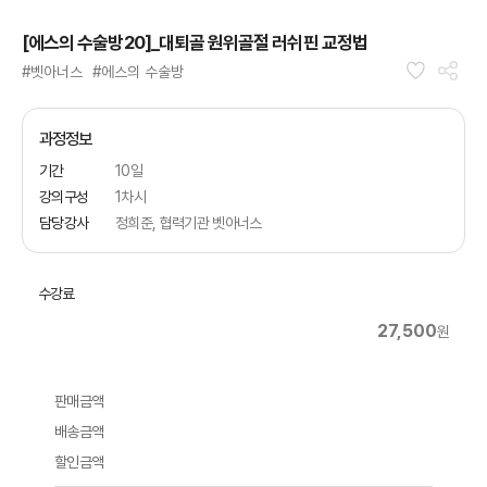
[에스의 수술방20]_대퇴골 원위골절 러쉬핀 교정법
#벳아너스
#에스의 수술방
과정정보
기간
10일
강의구성
1차시
담당강사
정희준, 협력기관 벳아너스
수강료
27,500
원
판매금액
배송금액
할인금액