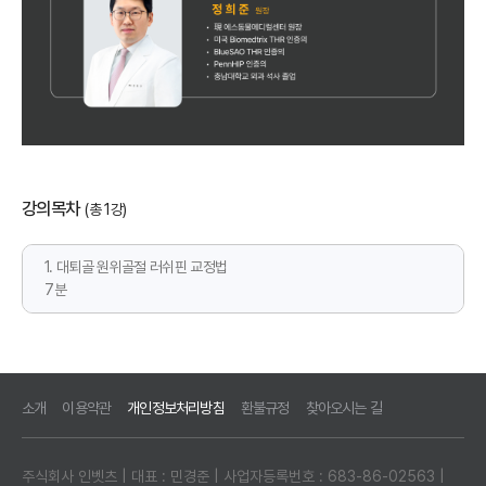
강의목차
(총 1강)
1. 대퇴골 원위골절 러쉬핀 교정법
7분
소개
이용약관
개인정보처리방침
환불규정
찾아오시는 길
주식회사 인벳츠 | 대표 : 민경준 | 사업자등록번호 : 683-86-02563 |