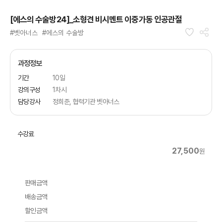
[에스의 수술방24]_소형견 비시멘트 이중가동 인공관절
#벳아너스
#에스의 수술방
과정정보
기간
10일
강의구성
1차시
담당강사
정희준, 협력기관 벳아너스
수강료
27,500
원
판매금액
배송금액
할인금액