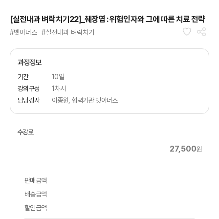
[실전내과 벼락치기22]_췌장염 : 위험인자와 그에 따른 치료 전략
#벳아너스
#실전내과 벼락치기
과정정보
기간
10일
강의구성
1차시
담당강사
이종원, 협력기관 벳아너스
수강료
27,500
원
판매금액
배송금액
할인금액