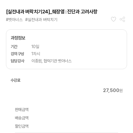
[실전내과 벼락치기24]_췌장염 : 진단과 고려사항
#벳아너스
#실전내과 벼락치기
과정정보
기간
10일
강의구성
1차시
담당강사
이종원, 협력기관 벳아너스
수강료
27,500
원
판매금액
배송금액
할인금액