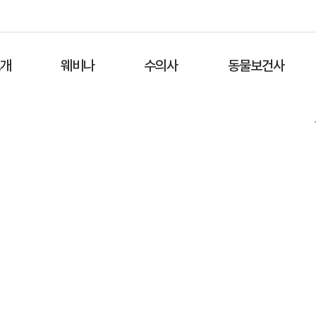
소개
웨비나
수의사
동물보건사