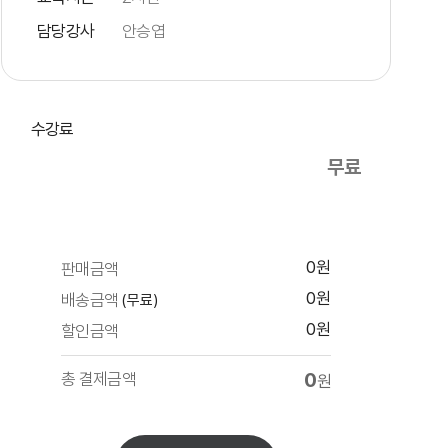
담당강사
안승엽
수강료
무료
0원
판매금액
0원
배송금액
(무료)
0원
할인금액
0
총 결제금액
원