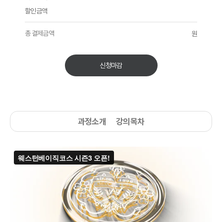
할인금액
총 결제금액
원
신청마감
과정소개
강의목차