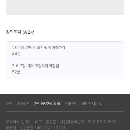
강의목차
(총 2강)
1. 6-1강. 간담도 질환 쉽게 이해하기
44분
2. 6-2강. 개와 고양이의 췌장염
52분
소개
이용약관
개인정보처리방침
환불규정
찾아오시는 길
주식회사 인벳츠 | 대표 : 민경준 | 사업자등록번호 : 683-86-02563 |
무통장 : 신한은행 140-014-117306