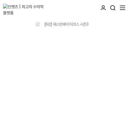
[6강] 웨스턴베이직코스 시즌3