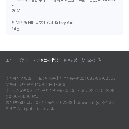
5. VIP (5) 최철한 수의사: 고양이 배뇨곤란의 수술적 접근_ Modified P
U
20분
6. VIP (6) Hills 박모란: Gut-Kidney Axis
14분
소개
이용약관
개인정보처리방침
환불규정
찾아오시는 길
주식회사 인벳츠 | 대표 : 민경준 | 사업자등록번호 : 683-86-02563 |
무통장 : 신한은행 140-014-117306
주소 : 서울특별시 강남구 테헤란로92길 43 | 전화 : 02.2135.2408
(10:00~18:00,평일)
통신판매업신고 : 2022-서울성동-02268 | Copyright (c) 주식회사
인벳츠 All Rights Reserved.