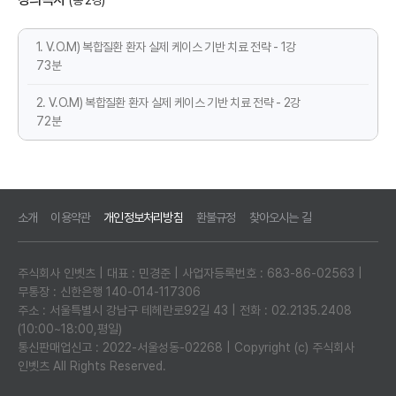
(총 2강)
1. V.O.M) 복합질환 환자 실제 케이스 기반 치료 전략 - 1강
73분
2. V.O.M) 복합질환 환자 실제 케이스 기반 치료 전략 - 2강
72분
소개
이용약관
개인정보처리방침
환불규정
찾아오시는 길
주식회사 인벳츠 | 대표 : 민경준 | 사업자등록번호 : 683-86-02563 |
무통장 : 신한은행 140-014-117306
주소 : 서울특별시 강남구 테헤란로92길 43 | 전화 : 02.2135.2408
(10:00~18:00,평일)
통신판매업신고 : 2022-서울성동-02268 | Copyright (c) 주식회사
인벳츠 All Rights Reserved.