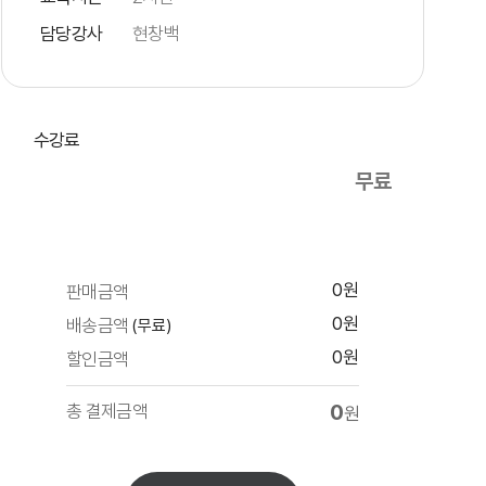
담당강사
현창백
수강료
무료
0원
판매금액
0원
배송금액
(무료)
0원
할인금액
0
총 결제금액
원