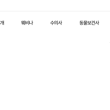
소개
웨비나
수의사
동물보건사