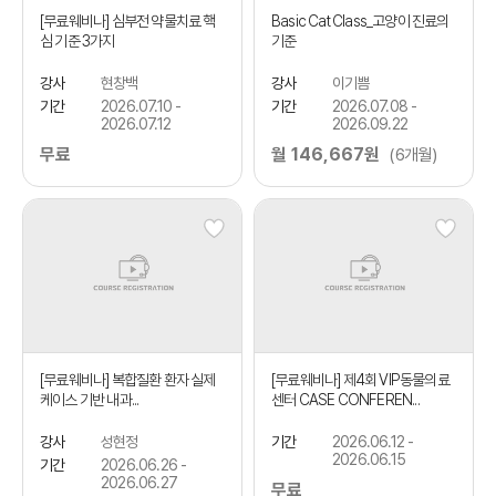
[무료웨비나] 심부전 약물치료 핵
Basic Cat Class_고양이 진료의
심 기준 3가지
기준
강사
현창백
강사
이기쁨
기간
2026.07.10 -
기간
2026.07.08 -
2026.07.12
2026.09.22
무료
월 146,667원
(6개월)
[무료웨비나] 복합질환 환자 실제
[무료웨비나] 제4회 VIP동물의료
케이스 기반 내과...
센터 CASE CONFEREN...
강사
성현정
기간
2026.06.12 -
2026.06.15
기간
2026.06.26 -
2026.06.27
무료