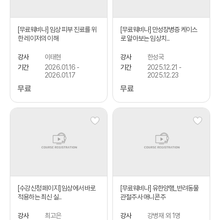
[무료웨비나] 임상 피부 진료를 위
[무료웨비나] 만성장병증 케이스
한 레이저의 이해
로 알아보는 임상치...
강사
이태현
강사
한성국
기간
2026.01.16 -
기간
2025.12.21 -
2026.01.17
2025.12.23
무료
무료
[수강신청 페이지] 임상에서 바로
[무료웨비나] 유한양행_반려동물
적용하는 최신 실...
관절주사 애니콘주
강사
최고은
강사
강병재 외 1명