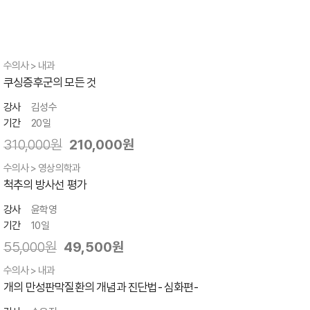
수의사 > 내과
쿠싱증후군의 모든 것
강사
김성수
기간
20일
310,000원
210,000원
수의사 > 영상의학과
척추의 방사선 평가
강사
윤학영
기간
10일
55,000원
49,500원
수의사 > 내과
개의 만성판막질환의 개념과 진단법- 심화편-