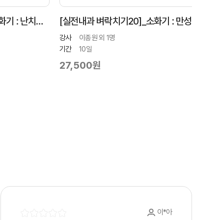
 : 난치성
[실전내과 벼락치기20]_소화기 : 만성
[실
장병증의 접근 및 진단2
장병
강사
이종원 외 1명
강사
기간
10일
기간
27,500원
27
이*아