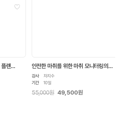
 플랜
안전한 마취를 위한 마취 모니터링의
개의
모든 것
심화
강사
차지수
강사
기간
10일
기간
55,000원
49,500원
55,