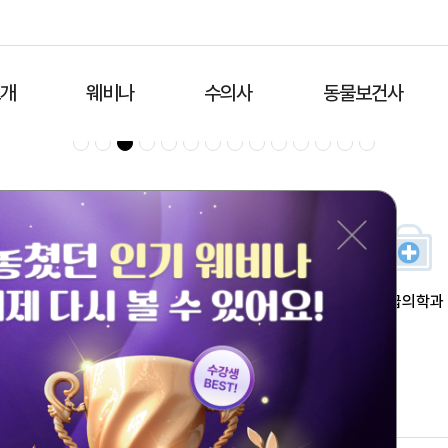
소개
웨비나
수의사
동물보건사
영상의학과
영양학
치과
응급의학과