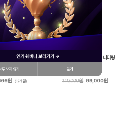
 페이지] 웨스턴베이직코스
환자를 살리는 ICU 모니터링
(파트1+파트2)
관 웨스턴동물의료센터
강사
조아롬
하루 보지 않기
닫기
5.04 - 2026.12.11
기간
10일
666원
110,000원
99,000원
(12개월)