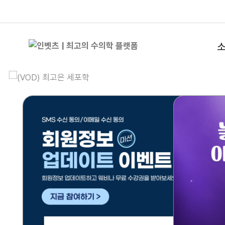
내과
외과
안과
인벳츠 BEST 인기 강의