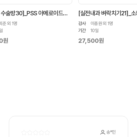
술방30]_PSS 아메로이드링
[실전내과 벼락치기21]_소화기
CIE의 처치
외 1명
강사
이종원 외 1명
기간
10일
원
27,500원
송*민