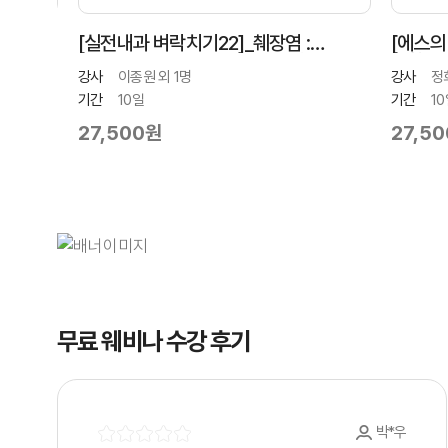
[실전내과 벼락치기22]_췌장염 :
[에스의 수
위험인자와 그에 따른 치료 전략
장착
강사
이종원 외 1명
강사
정희준 
기간
10일
기간
10일
27,500원
27,500
무료 웨비나 수강 후기
박*우