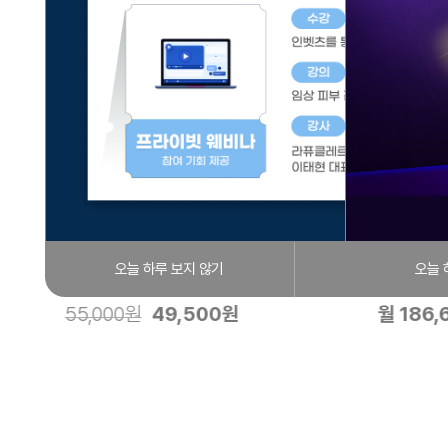
척추의 방사선 평가
[수강신청
시즌3
강사
윤학영
강사
협력기
오늘 하루 보지 않기
닫기
오늘 
기간
10일
기간
2026.0
55,000원
49,500원
월 186,