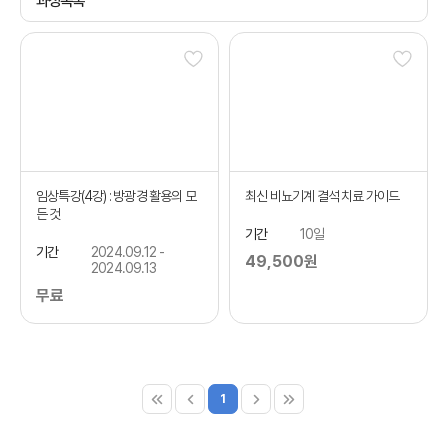
과정목록
임상특강(4강) : 방광경 활용의 모
최신 비뇨기계 결석 치료 가이드
든 것
기간
10일
기간
2024.09.12 -
49,500원
2024.09.13
무료
1