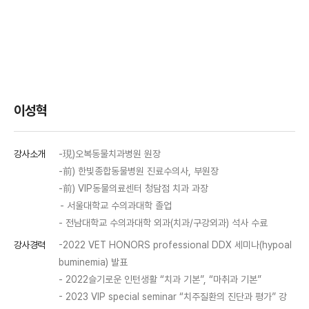
이성혁
강사소개
-現)오복동물치과병원 원장
-前) 한빛종합동물병원 진료수의사, 부원장
-前) VIP동물의료센터 청담점 치과 과장
- 서울대학교 수의과대학 졸업
- 전남대학교 수의과대학 외과(치과/구강외과) 석사 수료
강사경력
-
2022 VET HONORS professional DDX
세미나(
hypoal
buminemia)
발표
-
2022슬기로운 인턴생활
“치과 기본”, “마취과 기본”
-
2023 VIP special seminar
“치주질환의 진단과 평가” 강